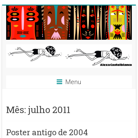
Skip
to
content
Alexa
Menu
Castelblanco
^__^
Mês:
julho 2011
Ilustradora,
dibujante,
artista.
Poster antigo de 2004