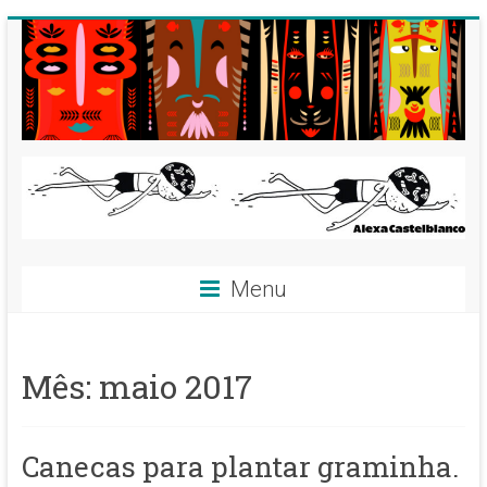
Skip
to
content
Alexa
Menu
Castelblanco
^__^
Mês:
maio 2017
Ilustradora,
dibujante,
artista.
Canecas para plantar graminha.