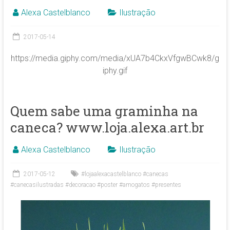
Alexa Castelblanco
Ilustração
2017-05-14
https://media.giphy.com/media/xUA7b4CkxVfgwBCwk8/g
iphy.gif
Quem sabe uma graminha na
caneca? www.loja.alexa.art.br
Alexa Castelblanco
Ilustração
2017-05-12
#lojaalexacastelblanco #canecas
#canecasilustradas #decoracao #poster #amogatos #presentes