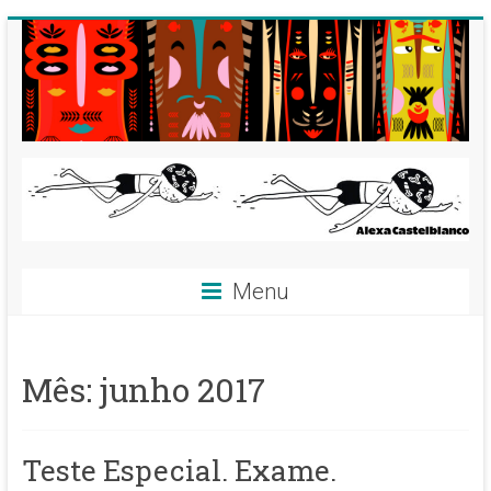
Skip
to
content
Alexa
Menu
Castelblanco
^__^
Mês:
junho 2017
Ilustradora,
dibujante,
artista.
Teste Especial. Exame.