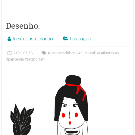
Desenho.
Alexa Castelblanco
Ilustração
2021-06-13
#alexacastelblanco #queridaalexa #ilustracao
#pandemia #projeto #art