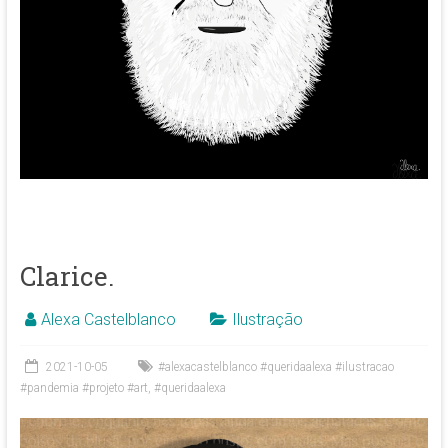
Clarice.
Alexa Castelblanco
Ilustração
2021-10-05
#alexacastelblanco #queridaalexa #ilustracao
#pandemia #projeto #art
,
#queridaalexa