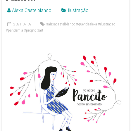
Alexa Castelblanco
Ilustração
2021-07-09
#alexacastelblanco #queridaalexa #ilustracao
#pandemia #projeto #art