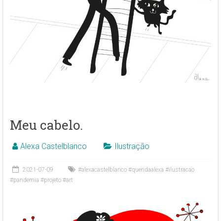
Meu cabelo.
Alexa Castelblanco
Ilustração
2021-07-09
#alexacastelblanco #queridaalexa #ilustracao
#pandemia #projeto #art