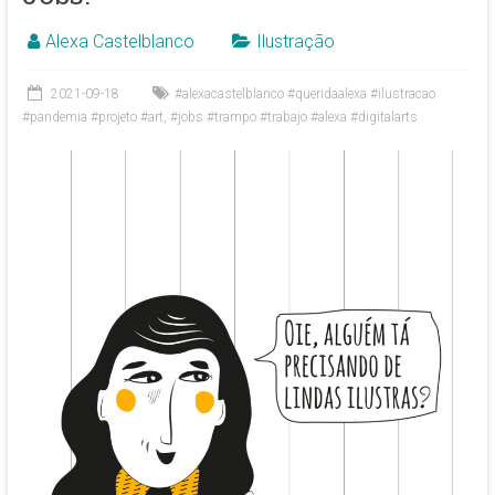
Alexa Castelblanco
Ilustração
2021-09-18
#alexacastelblanco #queridaalexa #ilustracao
#pandemia #projeto #art
,
#jobs #trampo #trabajo #alexa #digitalarts