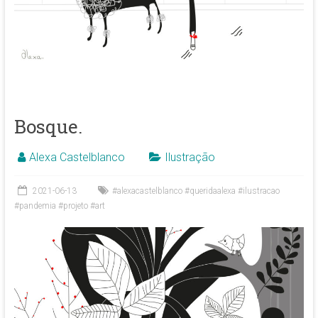
Bosque.
Alexa Castelblanco
Ilustração
2021-06-13
#alexacastelblanco #queridaalexa #ilustracao
#pandemia #projeto #art