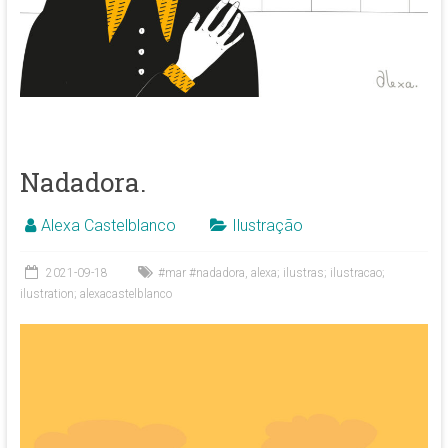
Nadadora.
Alexa Castelblanco
Ilustração
2021-09-18
#mar #nadadora
,
alexa; ilustras; ilustracao;
ilustration; alexacastelblanco