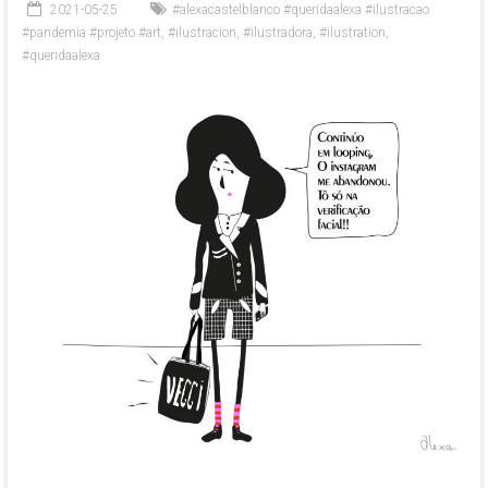
2021-05-25
#alexacastelblanco #queridaalexa #ilustracao
#pandemia #projeto #art
,
#ilustracion
,
#ilustradora
,
#ilustration
,
#queridaalexa