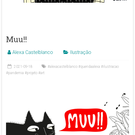
Muu!!
Alexa Castelblanco
Ilustração
2021-09-18
#alexacastelblanco #queridaalexa #ilustracao
#pandemia #projeto #art