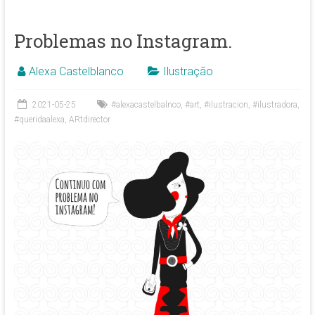
Problemas no Instagram.
Alexa Castelblanco
Ilustração
2021-05-25
#alexacastelbalnco
,
#art
,
#ilustracion
,
#ilustradora
,
#queridaalexa
,
ARtdirector