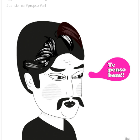
#pandemia #projeto #art