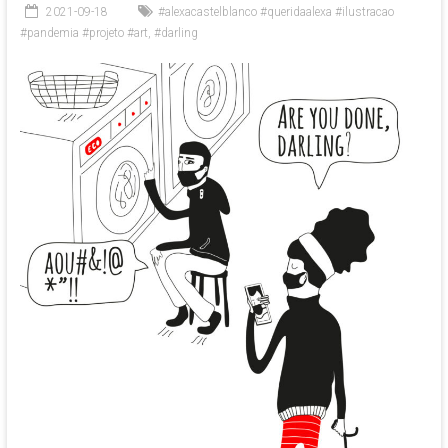
2021-09-18
#alexacastelblanco #queridaalexa #ilustracao
#pandemia #projeto #art
,
#darling