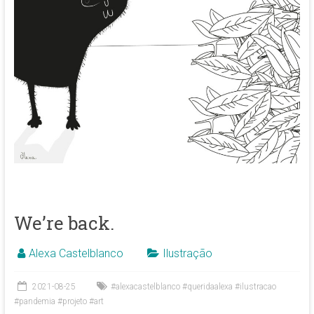
We’re back.
Alexa Castelblanco
Ilustração
2021-08-25
#alexacastelblanco #queridaalexa #ilustracao
#pandemia #projeto #art