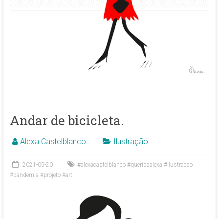
Andar de bicicleta.
Alexa Castelblanco
Ilustração
2021-05-20
#alexacastelblanco #queridaalexa #ilustracao
#pandemia #projeto #art