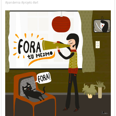
#pandemia #projeto #art