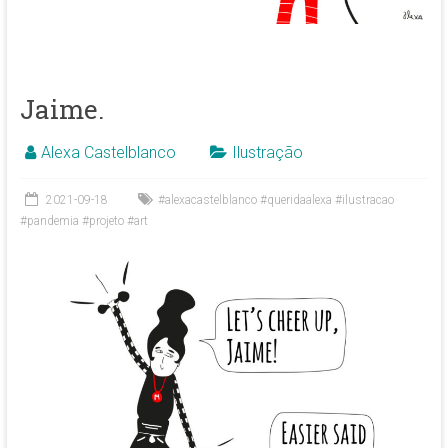
Jaime.
Alexa Castelblanco
Ilustração
2021-09-18
#alexacastelblanco #queridaalexa #ilustracao
#pandemia #projeto #art