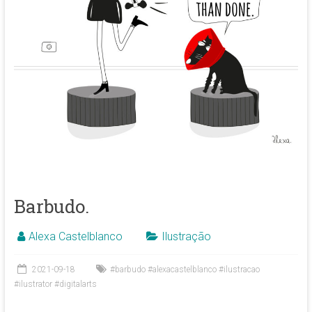
Barbudo.
Alexa Castelblanco
Ilustração
2021-09-18
#barbudo #alexacastelblanco #ilustracao
#ilustrator #digitalarts