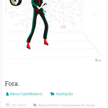
Fora.
Alexa Castelblanco
Ilustração
2021-06-13
#alexacastelblanco #queridaalexa #ilustracao