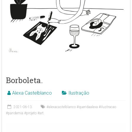
Borboleta.
Alexa Castelblanco
Ilustração
2021-06-13
#alexacastelblanco #queridaalexa #ilustracao
#pandemia #projeto #art