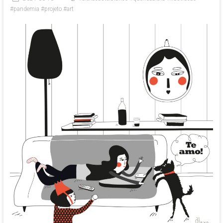
#pandemia #projeto #art