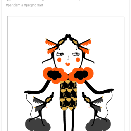
#pandemia #projeto #art