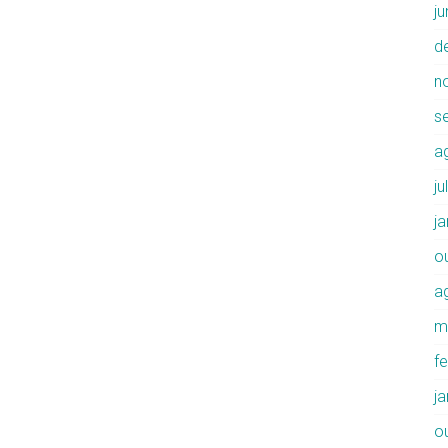
j
d
n
s
a
j
j
o
a
m
f
j
o