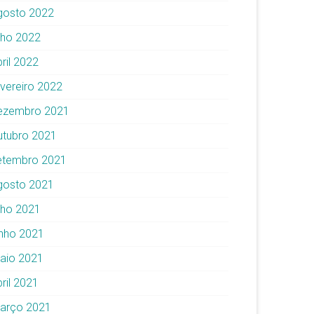
gosto 2022
ulho 2022
ril 2022
evereiro 2022
ezembro 2021
utubro 2021
etembro 2021
gosto 2021
ulho 2021
unho 2021
aio 2021
ril 2021
arço 2021