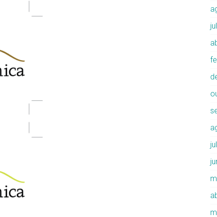
a
j
ab
f
d
o
s
a
j
j
m
ab
m