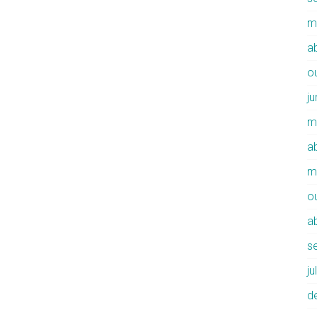
m
ab
o
j
m
ab
m
o
ab
s
j
d