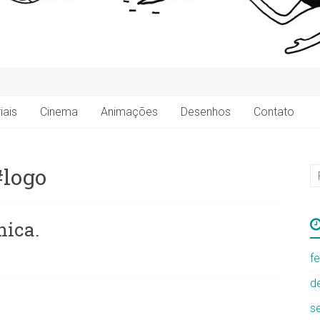
iais
Cinema
Animações
Desenhos
Contato
#logo
nica.
f
d
s