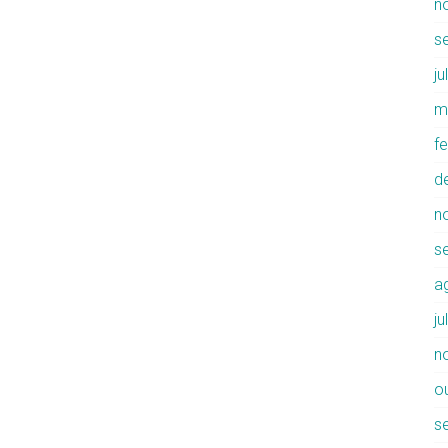
n
s
j
m
f
d
n
s
a
j
n
o
s