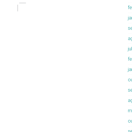
f
j
s
a
j
f
j
o
s
a
m
o
s