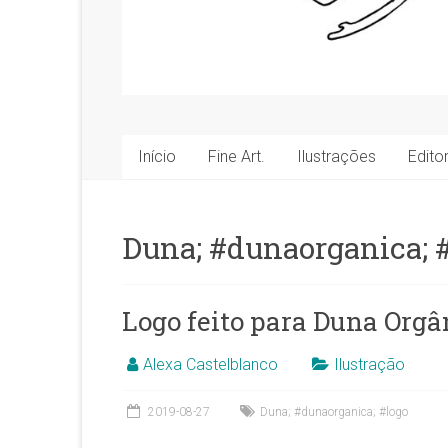
^__^
Ilustradora,
dibujante,
artista.
Início
Fine Art.
Ilustrações
Editor
Duna; #dunaorganica; 
Logo feito para Duna Orgâ
Alexa Castelblanco
Ilustração
2019-08-27
Duna; #dunaorganica; #logo