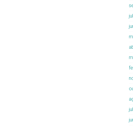
s
j
j
m
ab
m
f
n
o
a
j
j