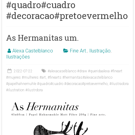
#quadro#cuadro
#decoracao#pretoevermelho
As Hermanitas um.
Alexa Castelblanco
Fine Art.
,
Ilustração
,
Ilustrações
2022-07-22
#alexacaselblanco #draw #queridaalexa #fineart
#mujeres #mulheres #art
,
#finearts #hermanitas#alexacastelblanco
#papelhahnemuhle #quadro#cuadro #decoracao#pretoevermelho
,
#ilustradora
#ilustration #ilustrdora